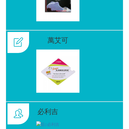
萬艾可
必利吉