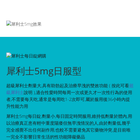
犀利士5mg日服型
超級犀利士劑量大,具有助勃起及治療早洩的雙效功能 ( 按此可看
超
級犀利士
說明 ),適合性愛時間每周一次或更久才一次性行為的使用
者,不需要每天吃,通常是每周吃1-2次即可,屬於服用後36小時內提
升性能力用
犀利士5mg每日錠,劑量小,每日固定時間服用,維持低劑量於體內,用
以治療真正患有輕中重度陽痿但無早洩情況的人,由於劑量低,幾乎
完全感覺不出任何副作用,也較不需要避免其它藥物沖突,是目前唯
一完全不影響日常生活的性功能障礙藥品