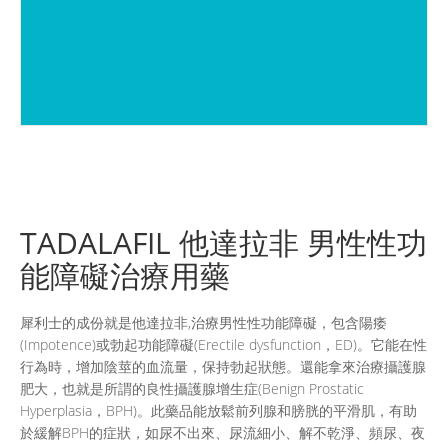
TADALAFIL 他達拉非 男性性功
能障礙治療用藥
犀利士的成份就是他達拉非,治療男性性功能障礙，包含陽痿
(Impotence)或勃起功能障礙(Erectile dysfunction，ED)。它能在性
行為時，增加陰莖的血流量，保持勃起狀態。還能拿來治療攝護腺
肥大，也就是所謂的良性攝護腺增生症(Benign Prostatic
Hyperplasia，BPH)。此藥品能放鬆前列腺和膀胱的平滑肌，有助
於緩解BPH的症狀，如尿不出來、尿流細小、解不乾淨、頻尿、夜