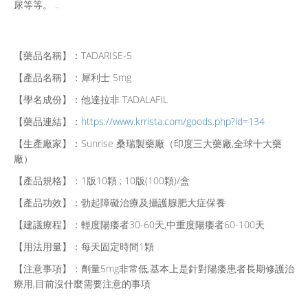
尿等等。 ..
【藥品名稱】：TADARISE-5
【產品名稱】：犀利士 5mg
【學名成份】：他達拉非 TADALAFIL
【藥品連結】：
https://www.krrista.com/goods.php?id=134
【生產廠家】：Sunrise 桑瑞製藥廠（印度三大藥廠,全球十大藥
廠）
【產品規格】：1版10顆 ; 10版(100顆)/盒
【產品功效】：勃起障礙治療及攝護腺肥大症保養
【建議療程】：輕度陽痿者30-60天,中重度陽痿者60-100天
【用法用量】：每天固定時間1顆
【注意事項】：劑量5mg非常低,基本上是針對陽痿患者長期修護治
療用,目前沒什麼需要注意的事項