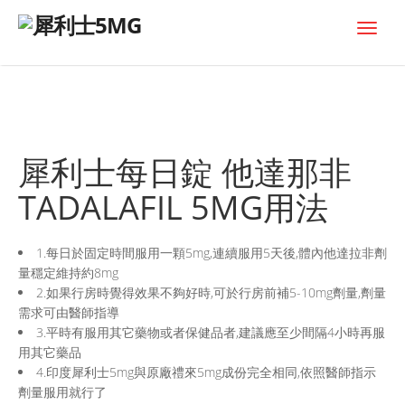
Toggle
naviga
犀利士每日錠 他達那非
TADALAFIL 5MG用法
1.每日於固定時間服用一顆5mg,連續服用5天後,體內他達拉非劑
量穩定維持約8mg
2.如果行房時覺得效果不夠好時,可於行房前補5-10mg劑量,劑量
需求可由醫師指導
3.平時有服用其它藥物或者保健品者,建議應至少間隔4小時再服
用其它藥品
4.印度犀利士5mg與原廠禮來5mg成份完全相同,依照醫師指示
劑量服用就行了